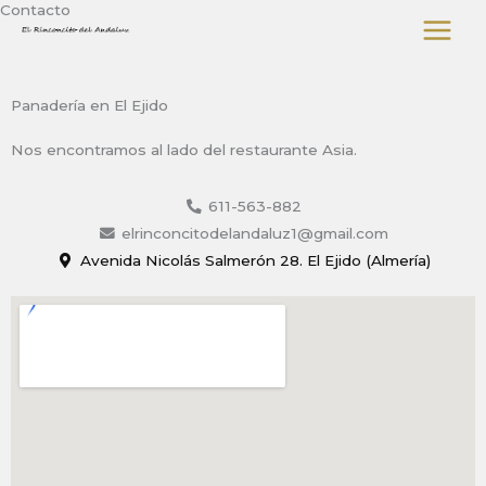
Contacto
Ir
al
contenido
Panadería en El Ejido
Nos encontramos al lado del restaurante Asia.
611-563-882
elrinconcitodelandaluz1@gmail.com
Avenida Nicolás Salmerón 28. El Ejido (Almería)