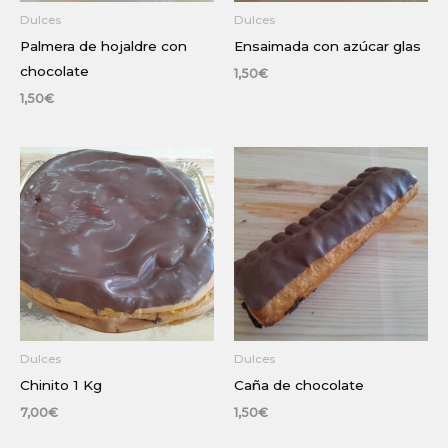
Dulces
Dulces
Palmera de hojaldre con
Ensaimada con azúcar glas
chocolate
1,50
€
1,50
€
Dulces
Dulces
Chinito 1 Kg
Caña de chocolate
7,00
€
1,50
€