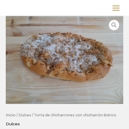
Ir
al
contenido
Inicio
/
Dulces
/ Torta de chicharrones con chicharrón ibérico
Dulces