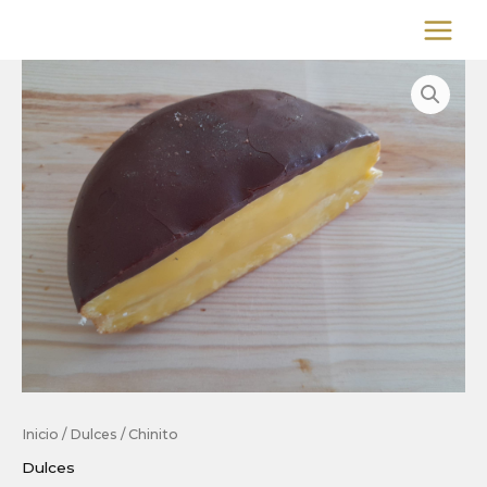
Ir
al
contenido
Inicio
/
Dulces
/ Chinito
Dulces