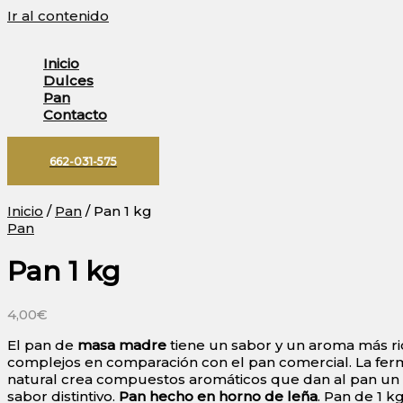
Ir al contenido
Inicio
Dulces
Pan
Contacto
662-031-575
Inicio
/
Pan
/ Pan 1 kg
Pan
Pan 1 kg
4,00
€
El pan de
masa madre
tiene un sabor y un aroma más ri
complejos en comparación con el pan comercial. La fer
natural crea compuestos aromáticos que dan al pan un 
sabor distintivo.
Pan hecho en horno de leña
. Pan de 1 kg