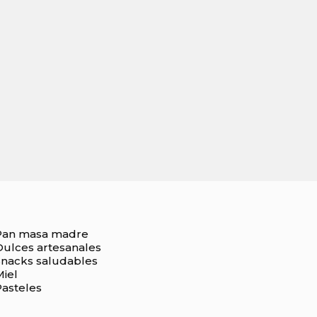
Pan masa madre
Dulces artesanales
Snacks saludables
Miel
Pasteles