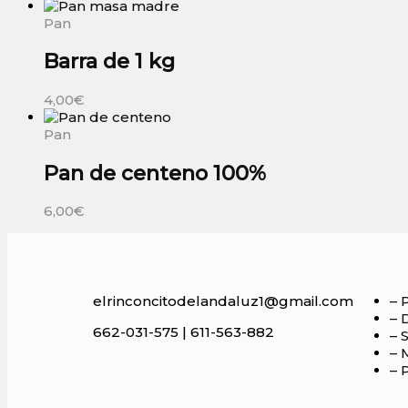
Pan
Barra de 1 kg
4,00
€
Pan
Pan de centeno 100%
6,00
€
elrinconcitodelandaluz1@gmail.com
– 
– 
662-031-575 | 611-563-882
– 
– 
– 